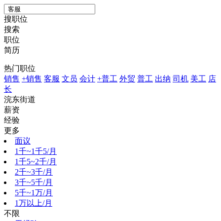
搜职位
搜索
职位
简历
热门职位
销售
+销售
客服
文员
会计
+普工
外贸
普工
出纳
司机
美工
店
长
浣东街道
薪资
经验
更多
面议
1千~1千5/月
1千5~2千/月
2千~3千/月
3千~5千/月
5千~1万/月
1万以上/月
不限