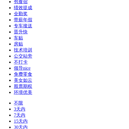
包食宿
绩效提成
全勤奖
带薪年假
专车接送
晋升快
车贴
房贴
技术培训
公交站旁
不打卡
领导nice
免费零食
美女如云
股票期权
环境优美
不限
3天内
7天内
15天内
30天内