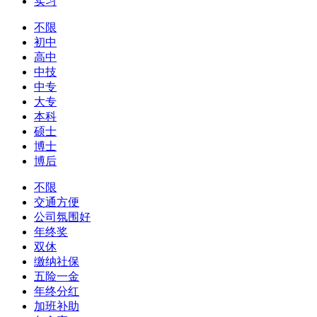
实习
不限
初中
高中
中技
中专
大专
本科
硕士
博士
博后
不限
交通方便
公司氛围好
年终奖
双休
缴纳社保
五险一金
年终分红
加班补助