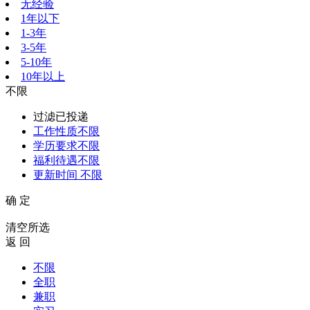
无经验
1年以下
1-3年
3-5年
5-10年
10年以上
不限
过滤已投递
工作性质
不限
学历要求
不限
福利待遇
不限
更新时间
不限
确 定
清空所选
返 回
不限
全职
兼职