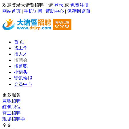
欢迎登录大诸暨招聘！请
登录
或
免费注册
网站首页
|
手机访问
|
帮助中心
|
保存到桌面
首 页
找工作
招人才
招聘会
招兼职
小猎头
资讯快报
会员中心
更多服务
兼职招聘
红包职位
普工招聘
现场招聘会
全文