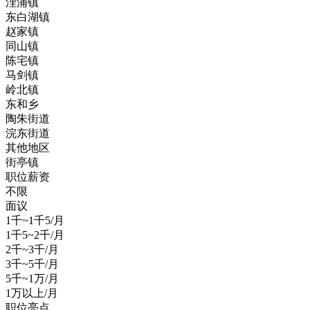
浬浦镇
东白湖镇
赵家镇
同山镇
陈宅镇
马剑镇
岭北镇
东和乡
陶朱街道
浣东街道
其他地区
街亭镇
职位薪资
不限
面议
1千~1千5/月
1千5~2千/月
2千~3千/月
3千~5千/月
5千~1万/月
1万以上/月
职位亮点