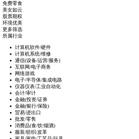
免费零食
美女如云
股票期权
环境优美
更多筛选
所属行业
计算机软件/硬件
计算机系统/维修
通信(设备/运营/服务)
互联网/电子商务
网络游戏
电子/半导体/集成电路
仪器仪表/工业自动化
会计/审计
金融(投资/证券
金融(银行/保险)
贸易/进出口
批发/零售
消费品(食/饮/烟酒)
服装/纺织/皮革
家具/家电/工艺品/玩具