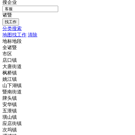
搜企业
诸暨
分类搜索
地图找工作
清除
地标地段
全诸暨
市区
店口镇
大唐街道
枫桥镇
姚江镇
山下湖镇
暨南街道
牌头镇
安华镇
五泄镇
璜山镇
应店街镇
次坞镇