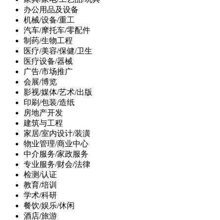
办公用品及设备
机械/设备/重工
汽车/摩托车/零配件
制药/生物工程
医疗/美容/保健/卫生
医疗设备/器械
广告/市场推广
会展/博览
影视/媒体/艺术/出版
印刷/包装/造纸
房地产开发
建筑与工程
家居/室内设计/装潢
物业管理/商业中心
中介服务/家政服务
专业服务/财会/法律
检测/认证
教育/培训
学术/科研
餐饮/娱乐/休闲
酒店/旅游