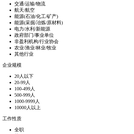
交通/运输/物流
航天/航空
能源(石油/化工/矿产)
能源(采掘/冶炼/原材料)
电力/水利/新能源
政府部门/事业单位
非盈利机构/行业协会
农业/渔业/林业/牧业
其他行业
企业规模
20人以下
20-99人
100-499人
500-999人
1000-9999人
10000人以上
工作性质
全职