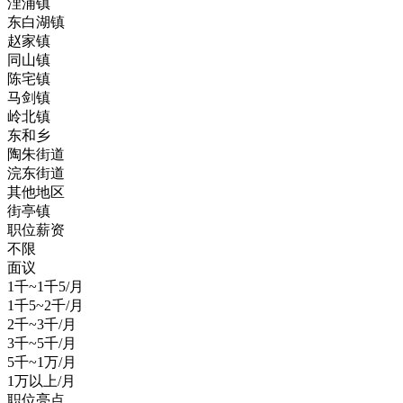
浬浦镇
东白湖镇
赵家镇
同山镇
陈宅镇
马剑镇
岭北镇
东和乡
陶朱街道
浣东街道
其他地区
街亭镇
职位薪资
不限
面议
1千~1千5/月
1千5~2千/月
2千~3千/月
3千~5千/月
5千~1万/月
1万以上/月
职位亮点