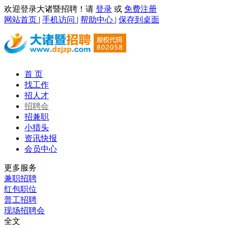
欢迎登录大诸暨招聘！请
登录
或
免费注册
网站首页
|
手机访问
|
帮助中心
|
保存到桌面
首 页
找工作
招人才
招聘会
招兼职
小猎头
资讯快报
会员中心
更多服务
兼职招聘
红包职位
普工招聘
现场招聘会
全文