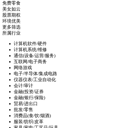
免费零食
美女如云
股票期权
环境优美
更多筛选
所属行业
计算机软件/硬件
计算机系统/维修
通信(设备/运营/服务)
互联网/电子商务
网络游戏
电子/半导体/集成电路
仪器仪表/工业自动化
会计/审计
金融(投资/证券
金融(银行/保险)
贸易/进出口
批发/零售
消费品(食/饮/烟酒)
服装/纺织/皮革
家具/家电/工艺品/玩具