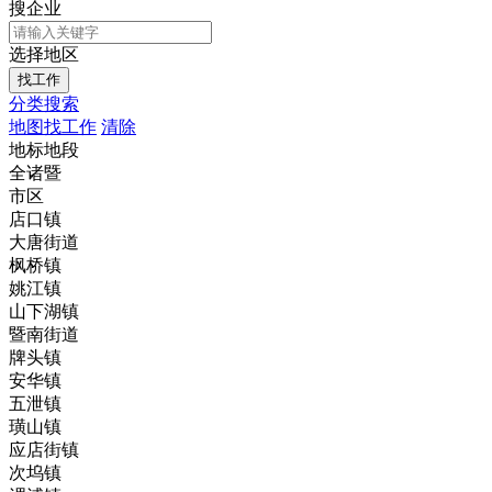
搜企业
选择地区
分类搜索
地图找工作
清除
地标地段
全诸暨
市区
店口镇
大唐街道
枫桥镇
姚江镇
山下湖镇
暨南街道
牌头镇
安华镇
五泄镇
璜山镇
应店街镇
次坞镇