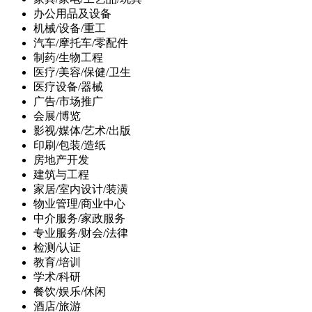
办公用品及设备
机械/设备/重工
汽车/摩托车/零配件
制药/生物工程
医疗/美容/保健/卫生
医疗设备/器械
广告/市场推广
会展/博览
影视/媒体/艺术/出版
印刷/包装/造纸
房地产开发
建筑与工程
家居/室内设计/装潢
物业管理/商业中心
中介服务/家政服务
专业服务/财会/法律
检测/认证
教育/培训
学术/科研
餐饮/娱乐/休闲
酒店/旅游