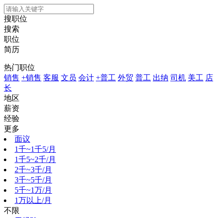
搜职位
搜索
职位
简历
热门职位
销售
+销售
客服
文员
会计
+普工
外贸
普工
出纳
司机
美工
店
长
地区
薪资
经验
更多
面议
1千~1千5/月
1千5~2千/月
2千~3千/月
3千~5千/月
5千~1万/月
1万以上/月
不限