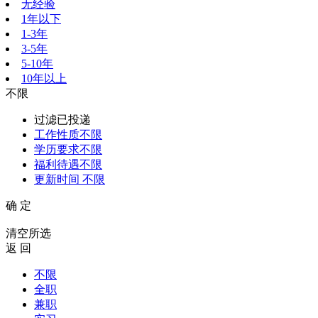
无经验
1年以下
1-3年
3-5年
5-10年
10年以上
不限
过滤已投递
工作性质
不限
学历要求
不限
福利待遇
不限
更新时间
不限
确 定
清空所选
返 回
不限
全职
兼职