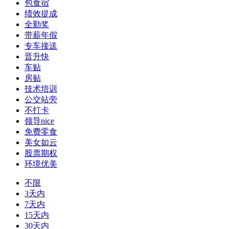
包食宿
绩效提成
全勤奖
带薪年假
专车接送
晋升快
车贴
房贴
技术培训
公交站旁
不打卡
领导nice
免费零食
美女如云
股票期权
环境优美
不限
3天内
7天内
15天内
30天内