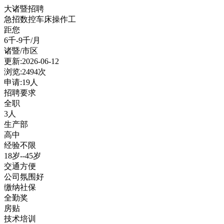
大诸暨招聘
急招数控车床操作工
距您
6千-9千/月
诸暨/市区
更新:2026-06-12
浏览:2494次
申请:19人
招聘要求
全职
3人
生产部
高中
经验不限
18岁--45岁
交通方便
公司氛围好
缴纳社保
全勤奖
房贴
技术培训