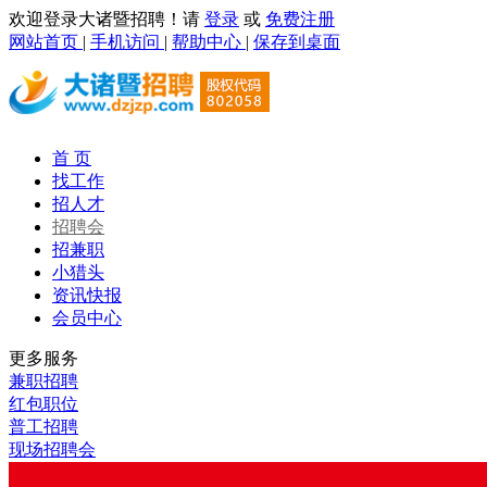
欢迎登录大诸暨招聘！请
登录
或
免费注册
网站首页
|
手机访问
|
帮助中心
|
保存到桌面
首 页
找工作
招人才
招聘会
招兼职
小猎头
资讯快报
会员中心
更多服务
兼职招聘
红包职位
普工招聘
现场招聘会