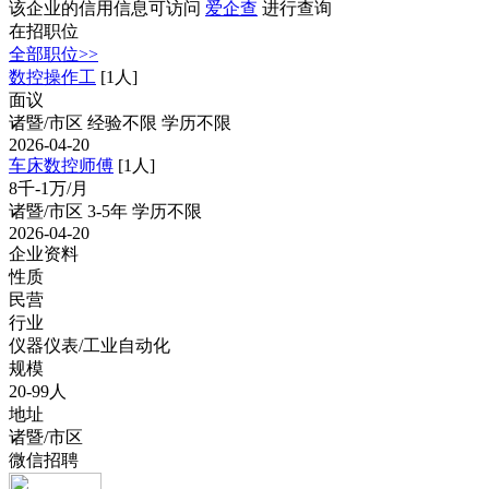
该企业的信用信息可访问
爱企查
进行查询
在招职位
全部职位>>
数控操作工
[1人]
面议
诸暨/市区
经验不限
学历不限
2026-04-20
车床数控师傅
[1人]
8千-1万/月
诸暨/市区
3-5年
学历不限
2026-04-20
企业资料
性质
民营
行业
仪器仪表/工业自动化
规模
20-99人
地址
诸暨/市区
微信招聘