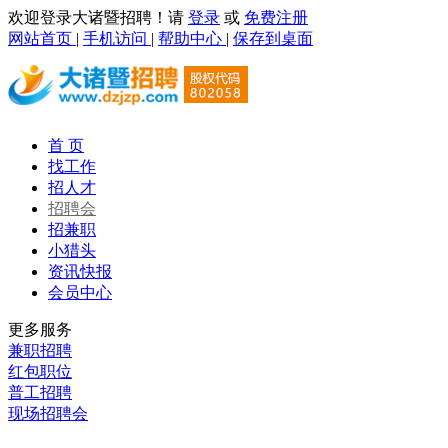
欢迎登录大诸暨招聘！请
登录
或
免费注册
网站首页
|
手机访问
|
帮助中心
|
保存到桌面
首 页
找工作
招人才
招聘会
招兼职
小猎头
资讯快报
会员中心
更多服务
兼职招聘
红包职位
普工招聘
现场招聘会