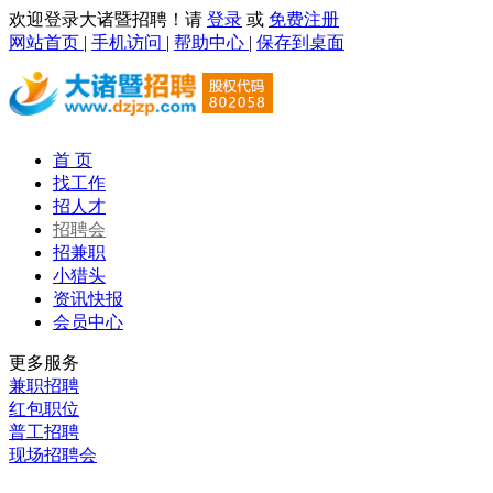
欢迎登录大诸暨招聘！请
登录
或
免费注册
网站首页
|
手机访问
|
帮助中心
|
保存到桌面
首 页
找工作
招人才
招聘会
招兼职
小猎头
资讯快报
会员中心
更多服务
兼职招聘
红包职位
普工招聘
现场招聘会