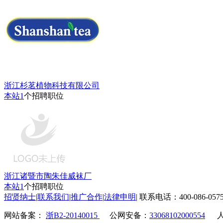
浙江杉茗植物科技有限公司
本站
1
个招聘职位
浙江诸暨市陶朱佳威袜厂
本站
1
个招聘职位
招贤纳士
|
联系我们
|
推广合作
|
法律申明
|
联系电话：400-086-057
网站备案：
浙B2-20140015
公网安备：
33068102000554
人