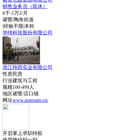
销售业务员（双休）
6千-1万2/月
诸暨/陶朱街道
|
经验不限
|
本科
华纬科技股份有限公司
浙江纯雨实业有限公司
性质
民营
行业
建筑与工程
规模
100-499人
地区
诸暨/店口镇
网址
www.purerain.cn/
开启掌上求职特权
使用微信扫一扫