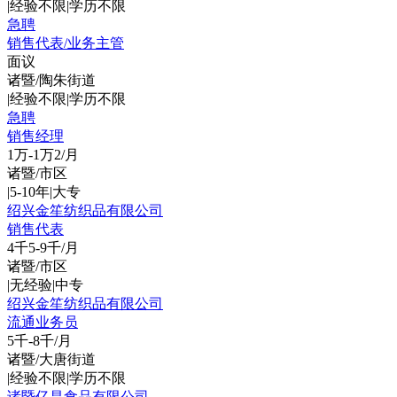
|
经验不限
|
学历不限
急聘
销售代表/业务主管
面议
诸暨/陶朱街道
|
经验不限
|
学历不限
急聘
销售经理
1万-1万2/月
诸暨/市区
|
5-10年
|
大专
绍兴金笙纺织品有限公司
销售代表
4千5-9千/月
诸暨/市区
|
无经验
|
中专
绍兴金笙纺织品有限公司
流通业务员
5千-8千/月
诸暨/大唐街道
|
经验不限
|
学历不限
诸暨亿昌食品有限公司