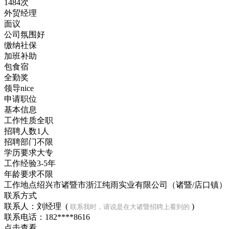
1484次
外贸经理
面议
公司氛围好
缴纳社保
加班补助
包食宿
全勤奖
领导nice
申请职位
基本信息
工作性质
全职
招聘人数
1人
招聘部门
不限
学历要求
大专
工作经验
3-5年
年龄要求
不限
工作地点
绍兴市诸暨市浙江纯雨实业有限公司（诸暨/店口镇）
联系方式
联系人：刘经理 (
)
联系我时，请说是在大诸暨招聘上看到的
联系电话：
182****8616
点击查看