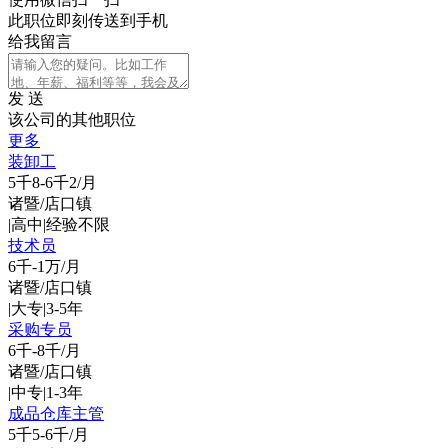
此职位即刻传送到手机
给我留言
发 送
该公司的其他职位
更多
装卸工
5千8-6千2/月
诸暨/店口镇
|
高中
|
经验不限
技术员
6千-1万/月
诸暨/店口镇
|
大专
|
3-5年
采购专员
6千-8千/月
诸暨/店口镇
|
中专
|
1-3年
成品仓库主管
5千5-6千/月