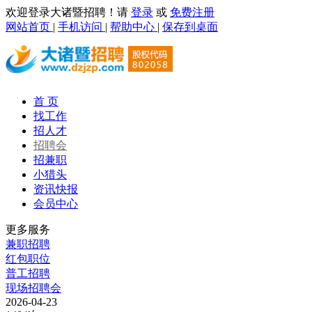
欢迎登录大诸暨招聘！请
登录
或
免费注册
网站首页
|
手机访问
|
帮助中心
|
保存到桌面
首 页
找工作
招人才
招聘会
招兼职
小猎头
资讯快报
会员中心
更多服务
兼职招聘
红包职位
普工招聘
现场招聘会
2026-04-23