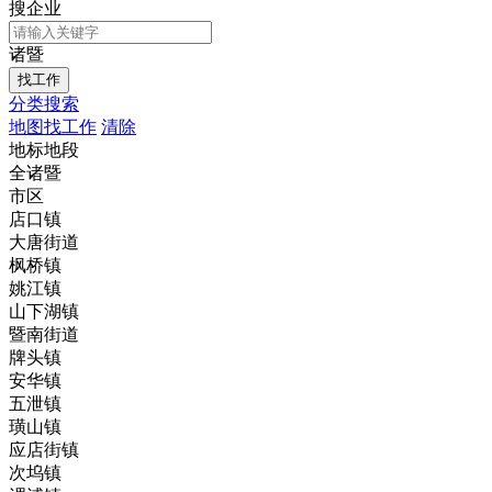
搜企业
诸暨
分类搜索
地图找工作
清除
地标地段
全诸暨
市区
店口镇
大唐街道
枫桥镇
姚江镇
山下湖镇
暨南街道
牌头镇
安华镇
五泄镇
璜山镇
应店街镇
次坞镇