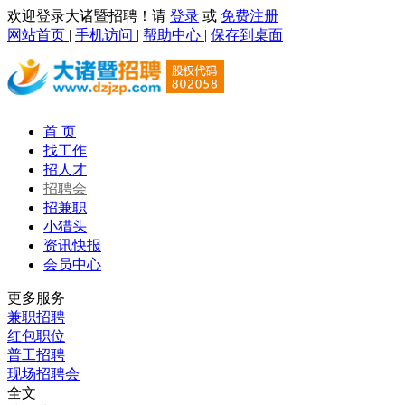
欢迎登录大诸暨招聘！请
登录
或
免费注册
网站首页
|
手机访问
|
帮助中心
|
保存到桌面
首 页
找工作
招人才
招聘会
招兼职
小猎头
资讯快报
会员中心
更多服务
兼职招聘
红包职位
普工招聘
现场招聘会
全文