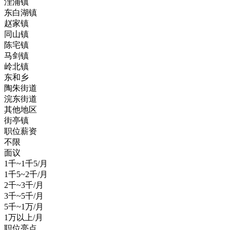
浬浦镇
东白湖镇
赵家镇
同山镇
陈宅镇
马剑镇
岭北镇
东和乡
陶朱街道
浣东街道
其他地区
街亭镇
职位薪资
不限
面议
1千~1千5/月
1千5~2千/月
2千~3千/月
3千~5千/月
5千~1万/月
1万以上/月
职位亮点