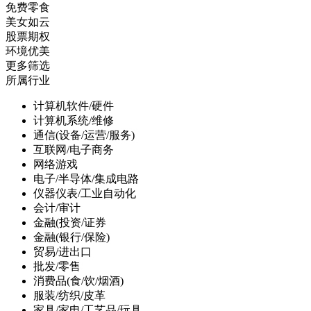
免费零食
美女如云
股票期权
环境优美
更多筛选
所属行业
计算机软件/硬件
计算机系统/维修
通信(设备/运营/服务)
互联网/电子商务
网络游戏
电子/半导体/集成电路
仪器仪表/工业自动化
会计/审计
金融(投资/证券
金融(银行/保险)
贸易/进出口
批发/零售
消费品(食/饮/烟酒)
服装/纺织/皮革
家具/家电/工艺品/玩具