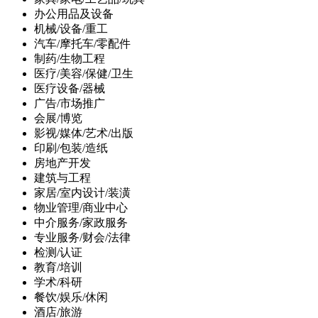
办公用品及设备
机械/设备/重工
汽车/摩托车/零配件
制药/生物工程
医疗/美容/保健/卫生
医疗设备/器械
广告/市场推广
会展/博览
影视/媒体/艺术/出版
印刷/包装/造纸
房地产开发
建筑与工程
家居/室内设计/装潢
物业管理/商业中心
中介服务/家政服务
专业服务/财会/法律
检测/认证
教育/培训
学术/科研
餐饮/娱乐/休闲
酒店/旅游