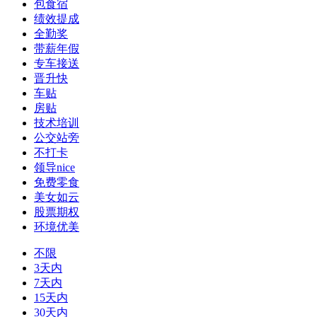
包食宿
绩效提成
全勤奖
带薪年假
专车接送
晋升快
车贴
房贴
技术培训
公交站旁
不打卡
领导nice
免费零食
美女如云
股票期权
环境优美
不限
3天内
7天内
15天内
30天内