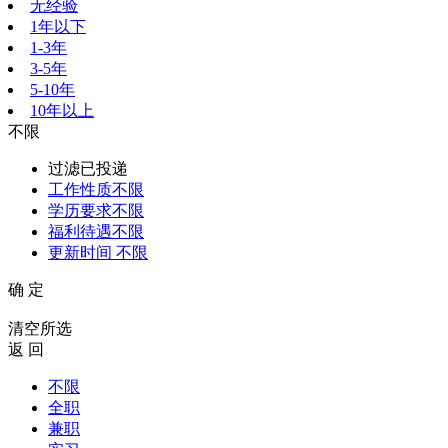
无经验
1年以下
1-3年
3-5年
5-10年
10年以上
不限
过滤已投递
工作性质
不限
学历要求
不限
福利待遇
不限
更新时间
不限
确 定
清空所选
返 回
不限
全职
兼职