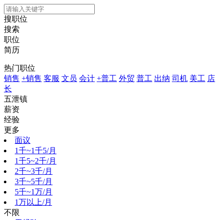
搜职位
搜索
职位
简历
热门职位
销售
+销售
客服
文员
会计
+普工
外贸
普工
出纳
司机
美工
店
长
五泄镇
薪资
经验
更多
面议
1千~1千5/月
1千5~2千/月
2千~3千/月
3千~5千/月
5千~1万/月
1万以上/月
不限