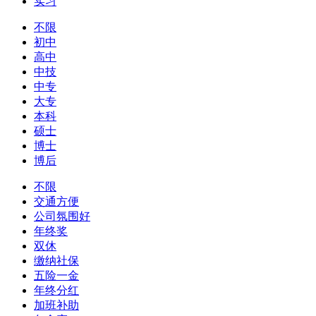
实习
不限
初中
高中
中技
中专
大专
本科
硕士
博士
博后
不限
交通方便
公司氛围好
年终奖
双休
缴纳社保
五险一金
年终分红
加班补助