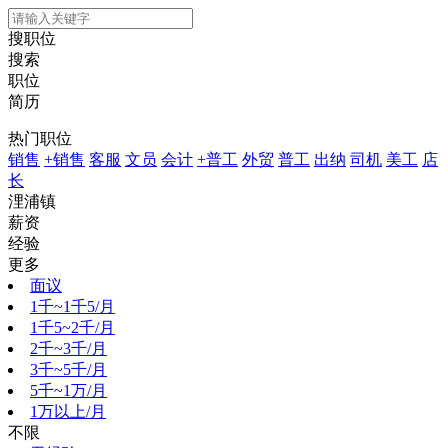
搜职位
搜索
职位
简历
热门职位
销售
+销售
客服
文员
会计
+普工
外贸
普工
出纳
司机
美工
店
长
浬浦镇
薪资
经验
更多
面议
1千~1千5/月
1千5~2千/月
2千~3千/月
3千~5千/月
5千~1万/月
1万以上/月
不限