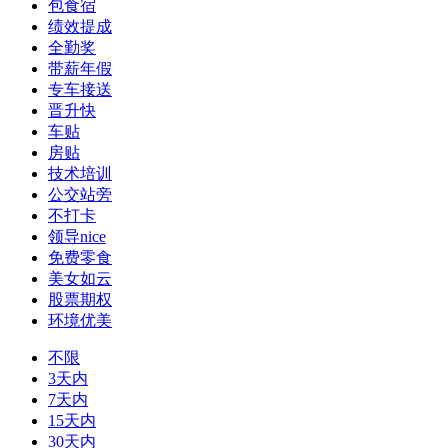
包食宿
绩效提成
全勤奖
带薪年假
专车接送
晋升快
车贴
房贴
技术培训
公交站旁
不打卡
领导nice
免费零食
美女如云
股票期权
环境优美
不限
3天内
7天内
15天内
30天内