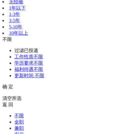
无经验
1年以下
1-3年
3-5年
5-10年
10年以上
不限
过滤已投递
工作性质
不限
学历要求
不限
福利待遇
不限
更新时间
不限
确 定
清空所选
返 回
不限
全职
兼职