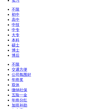
实习
不限
初中
高中
中技
中专
大专
本科
硕士
博士
博后
不限
交通方便
公司氛围好
年终奖
双休
缴纳社保
五险一金
年终分红
加班补助