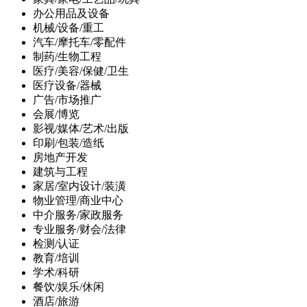
办公用品及设备
机械/设备/重工
汽车/摩托车/零配件
制药/生物工程
医疗/美容/保健/卫生
医疗设备/器械
广告/市场推广
会展/博览
影视/媒体/艺术/出版
印刷/包装/造纸
房地产开发
建筑与工程
家居/室内设计/装潢
物业管理/商业中心
中介服务/家政服务
专业服务/财会/法律
检测/认证
教育/培训
学术/科研
餐饮/娱乐/休闲
酒店/旅游