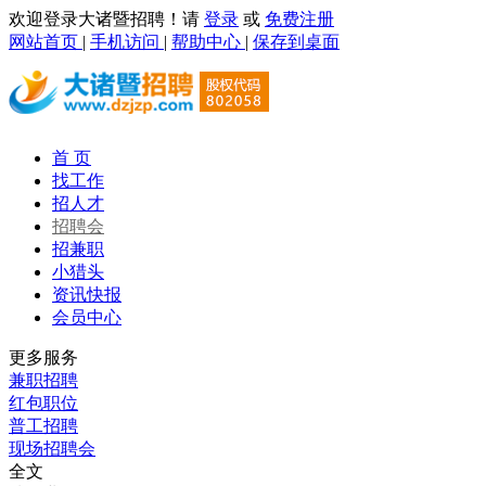
欢迎登录大诸暨招聘！请
登录
或
免费注册
网站首页
|
手机访问
|
帮助中心
|
保存到桌面
首 页
找工作
招人才
招聘会
招兼职
小猎头
资讯快报
会员中心
更多服务
兼职招聘
红包职位
普工招聘
现场招聘会
全文