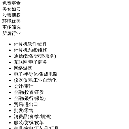
免费零食
美女如云
股票期权
环境优美
更多筛选
所属行业
计算机软件/硬件
计算机系统/维修
通信(设备/运营/服务)
互联网/电子商务
网络游戏
电子/半导体/集成电路
仪器仪表/工业自动化
会计/审计
金融(投资/证券
金融(银行/保险)
贸易/进出口
批发/零售
消费品(食/饮/烟酒)
服装/纺织/皮革
家具/家电/工艺品/玩具