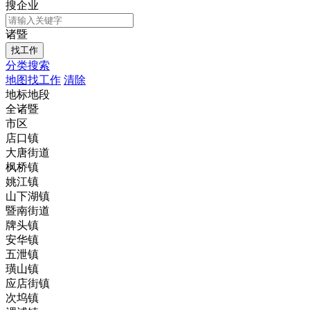
搜企业
诸暨
分类搜索
地图找工作
清除
地标地段
全诸暨
市区
店口镇
大唐街道
枫桥镇
姚江镇
山下湖镇
暨南街道
牌头镇
安华镇
五泄镇
璜山镇
应店街镇
次坞镇