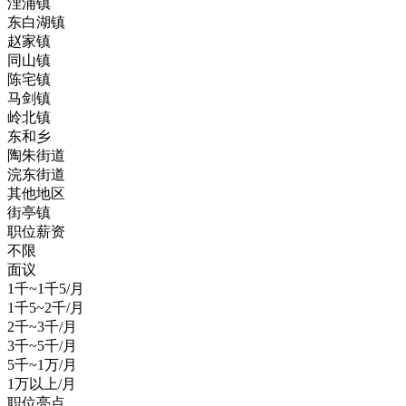
浬浦镇
东白湖镇
赵家镇
同山镇
陈宅镇
马剑镇
岭北镇
东和乡
陶朱街道
浣东街道
其他地区
街亭镇
职位薪资
不限
面议
1千~1千5/月
1千5~2千/月
2千~3千/月
3千~5千/月
5千~1万/月
1万以上/月
职位亮点